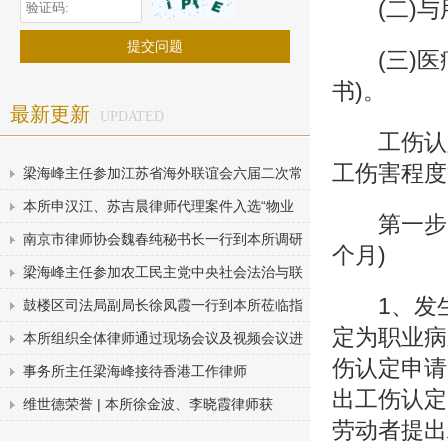
(二)与用
(三)医疗
书)。
最新更新
UPDATED
工伤认定
工伤害程度
梁海峰主任参加江苏省海外联谊会六届二次常
本所申汉江、苏吉晨律师代理案件入选“物业
第一步，
南京市律师协会魏春纯秘书长一行到本所调研
个月)
梁海峰主任参加农工民主党中央社会法治与联
1、发生
鼓楼区司法局副局长徐凤霞一行到本所莅临指
定为职业病
本所组织全体律师通过现场会议及视频会议进
伤认定申请
事务所主任梁海峰接待香港工作律师
出工伤认定
维世德荣誉 | 本所徐金波、李晓霞律师获
劳动者提出