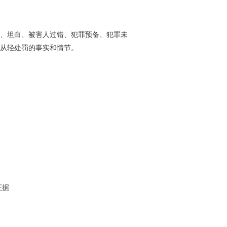
、坦白、被害人过错、犯罪预备、犯罪未
从轻处罚的事实和情节。
证据