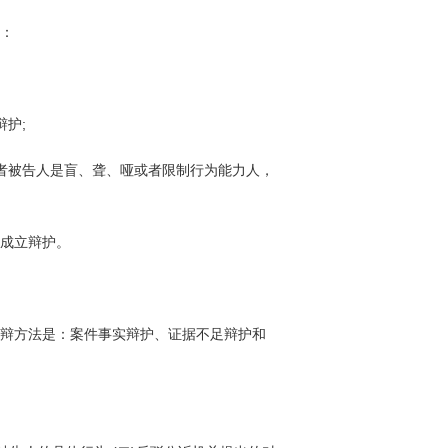
：
护;
被告人是盲、聋、哑或者限制行为能力人，
成立辩护。
辩方法是：案件事实辩护、证据不足辩护和